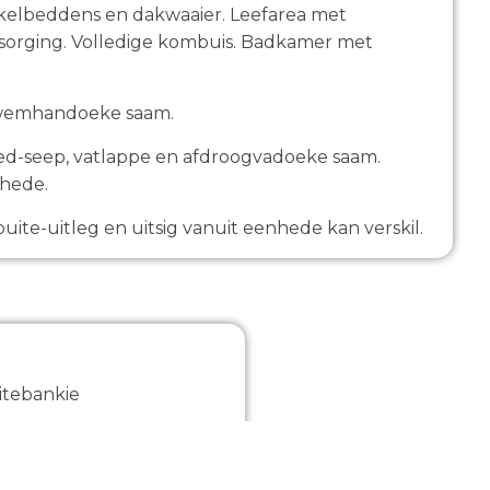
kelbeddens en dakwaaier. Leefarea met
ersorging. Volledige kombuis. Badkamer met
swemhandoeke saam.
goed-seep, vatlappe en afdroogvadoeke saam.
nhede.
uite-uitleg en uitsig vanuit eenhede kan verskil.
itebankie
n volle toegeruste
mbuis