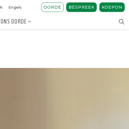
OORDE
BESPREEK
KOEPON
ak
Engels
ONS OORDE