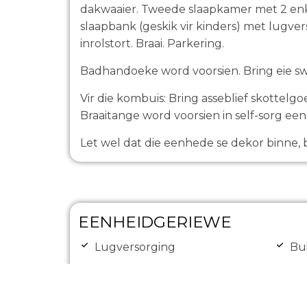
dakwaaier. Tweede slaapkamer met 2 en
slaapbank (geskik vir kinders) met lugv
inrolstort. Braai. Parkering.
Badhandoeke word voorsien. Bring eie 
Vir die kombuis: Bring asseblief skottel
Braaitange word voorsien in self-sorg ee
Let wel dat die eenhede se dekor binne, b
EENHEIDGERIEWE
Lugversorging
Bu
Platskerm TV
Te
ko
Beperkte DStv