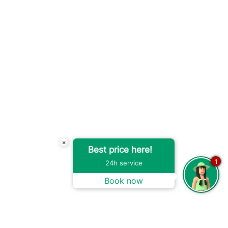
×
Best price here!
1
24h service
Book now