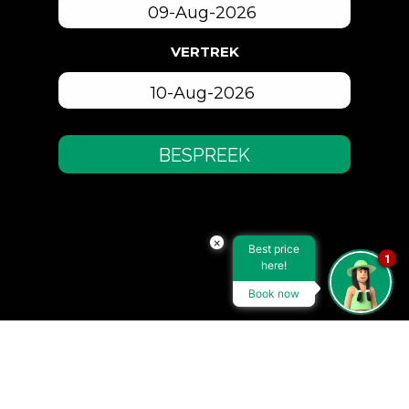
VERTREK
BESPREEK
×
Best price
1
here!
Book now
AKKOMMODASIE